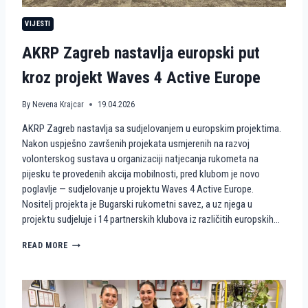
N
VIJESTI
S
T
AKRP Zagreb nastavlja europski put
V
A
kroz projekt Waves 4 Active Europe
N
A
P
By
Nevena Krajcar
19.04.2026
I
J
AKRP Zagreb nastavlja sa sudjelovanjem u europskim projektima.
E
Nakon uspješno završenih projekata usmjerenih na razvoj
S
volonterskog sustava u organizaciji natjecanja rukometa na
K
U
pijesku te provedenih akcija mobilnosti, pred klubom je novo
K
poglavlje — sudjelovanje u projektu Waves 4 Active Europe.
A
Nositelj projekta je Bugarski rukometni savez, a uz njega u
O
projektu sudjeluje i 14 partnerskih klubova iz različitih europskih…
V
O
A
READ MORE
L
K
O
R
N
P
T
Z
E
A