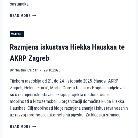
sastanaka…
R
O
H
READ MORE
Z
U
P
M
R
A
O
VIJESTI
N
J
I
E
Razmjena iskustava Hiekka Hauskaa te
T
K
A
T
AKRP Zagreb
R
W
N
A
E
By
Nevena Krajcar
29.10.2025
V
A
E
Tijekom razdoblja od 21. do 24. listopada 2025. članovi AKRP
K
S
C
Zagreb, Helena Furčić, Martin Goreta te Jakov Bogdan sudjelovali
4
I
A
su u razmjeni iskustava u sklopu projekta međunarodne
J
C
mobilnosti u Nizozemskoj, u organizaciji domaćina kluba Hiekka
E
T
Hauskaa. Cilj mobilnosti bio je razmjena znanja i iskustava vezanih
I
I
uz razvoj i promociju rukometa na pijesku. Za klupsku stranicu…
R
V
U
E
K
R
READ MORE
E
O
A
U
M
Z