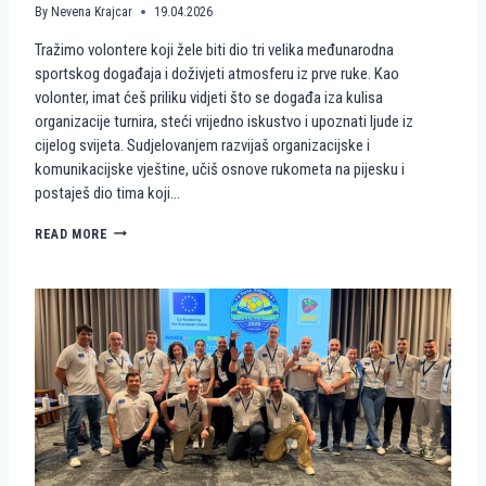
By
Nevena Krajcar
19.04.2026
Tražimo volontere koji žele biti dio tri velika međunarodna
sportskog događaja i doživjeti atmosferu iz prve ruke. Kao
volonter, imat ćeš priliku vidjeti što se događa iza kulisa
organizacije turnira, steći vrijedno iskustvo i upoznati ljude iz
cijelog svijeta. Sudjelovanjem razvijaš organizacijske i
komunikacijske vještine, učiš osnove rukometa na pijesku i
postaješ dio tima koji…
P
READ MORE
O
S
T
A
N
I
D
I
O
P
R
V
E