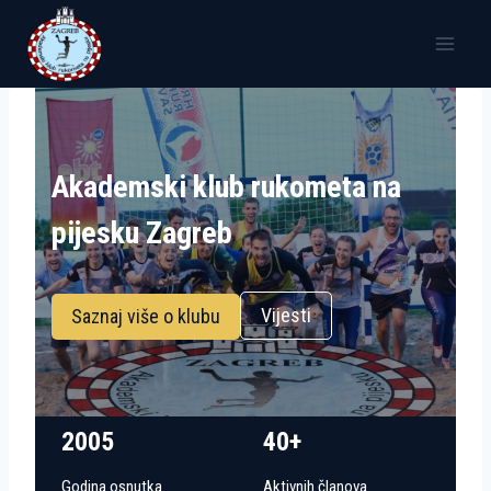
Skip
to
content
Akademski klub rukometa na
pijesku Zagreb
Vijesti
Saznaj više o klubu
2005
40+
Godina osnutka
Aktivnih članova