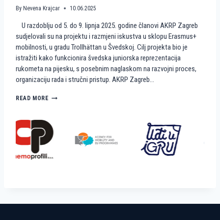
A
M
By
Nevena Krajcar
10.06.2025
A
I
U razdoblju od 5. do 9. lipnja 2025. godine članovi AKRP Zagreb
T
N
E
I
sudjelovali su na projektu i razmjeni iskustva u sklopu Erasmus+
A
R
mobilnosti, u gradu Trollhättan u Švedskoj. Cilj projekta bio je
K
U
istražiti kako funkcionira švedska juniorska reprezentacija
R
K
rukometa na pijesku, s posebnim naglaskom na razvojni proces,
P
O
organizaciju rada i stručni pristup. AKRP Zagreb…
Z
M
A
E
G
T
K
READ MORE
R
N
A
E
A
K
B
P
O
I
Š
J
V
E
E
S
Đ
K
A
U
N
?
I
R
A
D