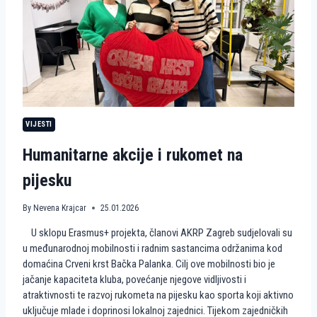
R
G
R
E
B
N
A
S
T
A
VIJESTI
V
L
Humanitarne akcije i rukomet na
J
A
pijesku
E
U
R
By
Nevena Krajcar
25.01.2026
O
P
U sklopu Erasmus+ projekta, članovi AKRP Zagreb sudjelovali su
S
u međunarodnoj mobilnosti i radnim sastancima održanima kod
K
domaćina Crveni krst Bačka Palanka. Cilj ove mobilnosti bio je
I
P
jačanje kapaciteta kluba, povećanje njegove vidljivosti i
U
atraktivnosti te razvoj rukometa na pijesku kao sporta koji aktivno
T
uključuje mlade i doprinosi lokalnoj zajednici. Tijekom zajedničkih
K