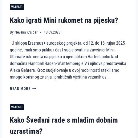
R
E
M
O
VIJESTI
T
J
P
N
E
E
Kako igrati Mini rukomet na pijesku?
A
N
P
A
I
I
By
Nevena Krajcar
18.09.2025
J
S
U sklopu Erasmus+ europskog projekta, od 12. do 16. rujna 2025.
E
K
S
U
godine, imali smo priliku i čast sudjelovati na završnici Mini i
K
S
Ultimate rukometa na pijesku u njemačkom Bartenbachu kod
U
T
domaćina Handball Baden-Württemberg e.V. i njihova predstavnika
A
Alexa Gehrera. Kroz sudjelovanje u ovoj mobilnosti stekli smo
V
mnogo korisnog znanja i praktičnih vještina vezanih uz…
A
H
I
K
READ MORE
E
A
K
K
K
O
VIJESTI
A
I
H
G
Kako Šveđani rade s mlađim dobnim
A
R
U
A
uzrastima?
S
T
K
I