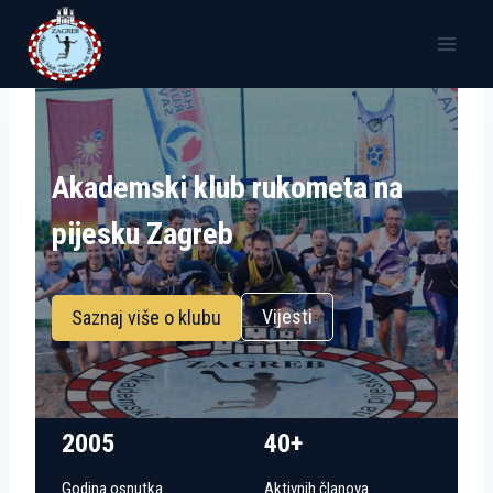
Skip
to
content
Akademski klub rukometa na
pijesku Zagreb
Vijesti
Saznaj više o klubu
2005
40+
Godina osnutka
Aktivnih članova