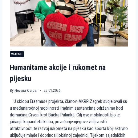
R
G
R
E
B
N
A
S
T
A
VIJESTI
V
L
Humanitarne akcije i rukomet na
J
A
pijesku
E
U
R
By
Nevena Krajcar
25.01.2026
O
P
U sklopu Erasmus+ projekta, članovi AKRP Zagreb sudjelovali su
S
u međunarodnoj mobilnosti i radnim sastancima održanima kod
K
domaćina Crveni krst Bačka Palanka. Cilj ove mobilnosti bio je
I
P
jačanje kapaciteta kluba, povećanje njegove vidljivosti i
U
atraktivnosti te razvoj rukometa na pijesku kao sporta koji aktivno
T
uključuje mlade i doprinosi lokalnoj zajednici. Tijekom zajedničkih
K