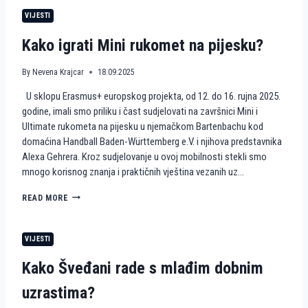
R
E
M
O
VIJESTI
T
J
P
N
E
E
Kako igrati Mini rukomet na pijesku?
A
N
P
A
I
I
By
Nevena Krajcar
18.09.2025
J
S
U sklopu Erasmus+ europskog projekta, od 12. do 16. rujna 2025.
E
K
S
U
godine, imali smo priliku i čast sudjelovati na završnici Mini i
K
S
Ultimate rukometa na pijesku u njemačkom Bartenbachu kod
U
T
domaćina Handball Baden-Württemberg e.V. i njihova predstavnika
A
Alexa Gehrera. Kroz sudjelovanje u ovoj mobilnosti stekli smo
V
mnogo korisnog znanja i praktičnih vještina vezanih uz…
A
H
I
K
READ MORE
E
A
K
K
K
O
VIJESTI
A
I
H
G
Kako Šveđani rade s mlađim dobnim
A
R
U
A
uzrastima?
S
T
K
I