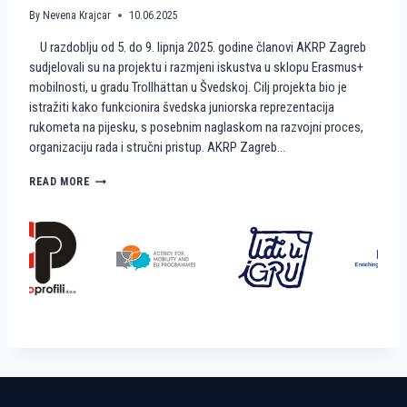
A
M
By
Nevena Krajcar
10.06.2025
A
I
U razdoblju od 5. do 9. lipnja 2025. godine članovi AKRP Zagreb
T
N
E
I
sudjelovali su na projektu i razmjeni iskustva u sklopu Erasmus+
A
R
mobilnosti, u gradu Trollhättan u Švedskoj. Cilj projekta bio je
K
U
istražiti kako funkcionira švedska juniorska reprezentacija
R
K
rukometa na pijesku, s posebnim naglaskom na razvojni proces,
P
O
organizaciju rada i stručni pristup. AKRP Zagreb…
Z
M
A
E
G
T
K
READ MORE
R
N
A
E
A
K
B
P
O
I
Š
J
V
E
E
S
Đ
K
A
U
N
?
I
R
A
D