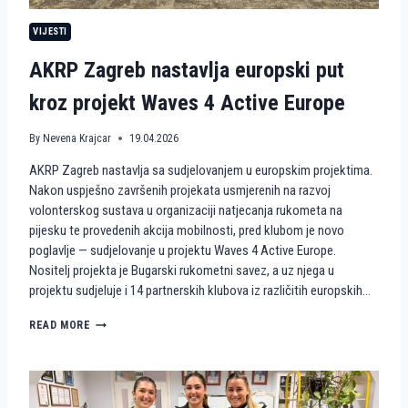
N
VIJESTI
S
T
AKRP Zagreb nastavlja europski put
V
A
kroz projekt Waves 4 Active Europe
N
A
P
By
Nevena Krajcar
19.04.2026
I
J
AKRP Zagreb nastavlja sa sudjelovanjem u europskim projektima.
E
Nakon uspješno završenih projekata usmjerenih na razvoj
S
volonterskog sustava u organizaciji natjecanja rukometa na
K
U
pijesku te provedenih akcija mobilnosti, pred klubom je novo
K
poglavlje — sudjelovanje u projektu Waves 4 Active Europe.
A
Nositelj projekta je Bugarski rukometni savez, a uz njega u
O
projektu sudjeluje i 14 partnerskih klubova iz različitih europskih…
V
O
A
READ MORE
L
K
O
R
N
P
T
Z
E
A