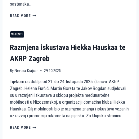
sastanaka…
R
O
H
READ MORE
Z
U
P
M
R
A
O
VIJESTI
N
J
I
E
Razmjena iskustava Hiekka Hauskaa te
T
K
A
T
AKRP Zagreb
R
W
N
A
E
By
Nevena Krajcar
29.10.2025
V
A
E
Tijekom razdoblja od 21. do 24. listopada 2025. članovi AKRP
K
S
C
Zagreb, Helena Furčić, Martin Goreta te Jakov Bogdan sudjelovali
4
I
A
su u razmjeni iskustava u sklopu projekta međunarodne
J
C
mobilnosti u Nizozemskoj, u organizaciji domaćina kluba Hiekka
E
T
Hauskaa. Cilj mobilnosti bio je razmjena znanja i iskustava vezanih
I
I
uz razvoj i promociju rukometa na pijesku. Za klupsku stranicu…
R
V
U
E
K
R
READ MORE
E
O
A
U
M
Z