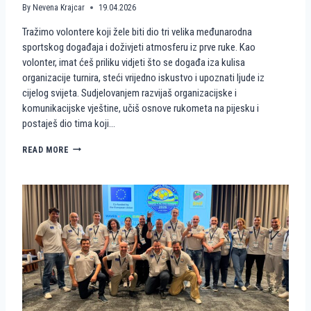
By
Nevena Krajcar
19.04.2026
Tražimo volontere koji žele biti dio tri velika međunarodna
sportskog događaja i doživjeti atmosferu iz prve ruke. Kao
volonter, imat ćeš priliku vidjeti što se događa iza kulisa
organizacije turnira, steći vrijedno iskustvo i upoznati ljude iz
cijelog svijeta. Sudjelovanjem razvijaš organizacijske i
komunikacijske vještine, učiš osnove rukometa na pijesku i
postaješ dio tima koji…
P
READ MORE
O
S
T
A
N
I
D
I
O
P
R
V
E