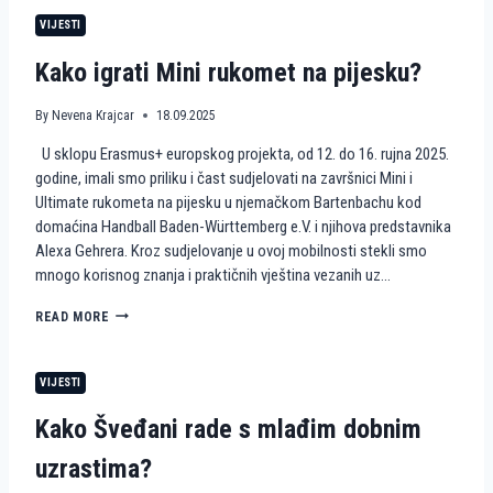
R
E
M
O
VIJESTI
T
J
P
N
E
E
Kako igrati Mini rukomet na pijesku?
A
N
P
A
I
I
By
Nevena Krajcar
18.09.2025
J
S
U sklopu Erasmus+ europskog projekta, od 12. do 16. rujna 2025.
E
K
S
U
godine, imali smo priliku i čast sudjelovati na završnici Mini i
K
S
Ultimate rukometa na pijesku u njemačkom Bartenbachu kod
U
T
domaćina Handball Baden-Württemberg e.V. i njihova predstavnika
A
Alexa Gehrera. Kroz sudjelovanje u ovoj mobilnosti stekli smo
V
mnogo korisnog znanja i praktičnih vještina vezanih uz…
A
H
I
K
READ MORE
E
A
K
K
K
O
VIJESTI
A
I
H
G
Kako Šveđani rade s mlađim dobnim
A
R
U
A
uzrastima?
S
T
K
I