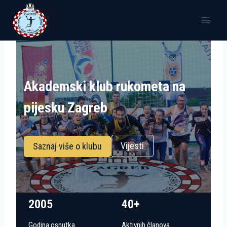
Skip
to
content
Akademski klub rukometa na
pijesku Zagreb
Vijesti
Saznaj više o klubu
2005
40+
Godina osnutka
Aktivnih članova