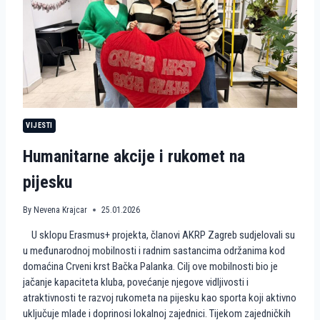
R
G
R
E
B
N
A
S
T
A
VIJESTI
V
L
Humanitarne akcije i rukomet na
J
A
pijesku
E
U
R
By
Nevena Krajcar
25.01.2026
O
P
U sklopu Erasmus+ projekta, članovi AKRP Zagreb sudjelovali su
S
u međunarodnoj mobilnosti i radnim sastancima održanima kod
K
domaćina Crveni krst Bačka Palanka. Cilj ove mobilnosti bio je
I
P
jačanje kapaciteta kluba, povećanje njegove vidljivosti i
U
atraktivnosti te razvoj rukometa na pijesku kao sporta koji aktivno
T
uključuje mlade i doprinosi lokalnoj zajednici. Tijekom zajedničkih
K