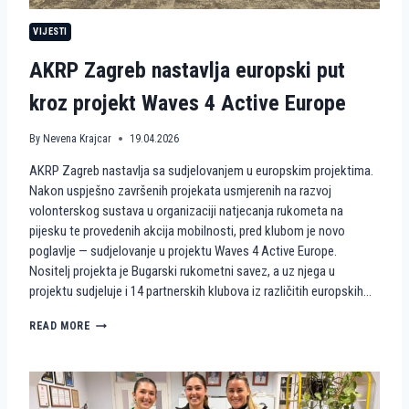
N
VIJESTI
S
T
AKRP Zagreb nastavlja europski put
V
A
kroz projekt Waves 4 Active Europe
N
A
P
By
Nevena Krajcar
19.04.2026
I
J
AKRP Zagreb nastavlja sa sudjelovanjem u europskim projektima.
E
Nakon uspješno završenih projekata usmjerenih na razvoj
S
volonterskog sustava u organizaciji natjecanja rukometa na
K
U
pijesku te provedenih akcija mobilnosti, pred klubom je novo
K
poglavlje — sudjelovanje u projektu Waves 4 Active Europe.
A
Nositelj projekta je Bugarski rukometni savez, a uz njega u
O
projektu sudjeluje i 14 partnerskih klubova iz različitih europskih…
V
O
A
READ MORE
L
K
O
R
N
P
T
Z
E
A