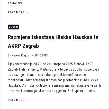
sastanaka…
R
O
H
READ MORE
Z
U
P
M
R
A
O
VIJESTI
N
J
I
E
Razmjena iskustava Hiekka Hauskaa te
T
K
A
T
AKRP Zagreb
R
W
N
A
E
By
Nevena Krajcar
29.10.2025
V
A
E
Tijekom razdoblja od 21. do 24. listopada 2025. članovi AKRP
K
S
C
Zagreb, Helena Furčić, Martin Goreta te Jakov Bogdan sudjelovali
4
I
A
su u razmjeni iskustava u sklopu projekta međunarodne
J
C
mobilnosti u Nizozemskoj, u organizaciji domaćina kluba Hiekka
E
T
Hauskaa. Cilj mobilnosti bio je razmjena znanja i iskustava vezanih
I
I
uz razvoj i promociju rukometa na pijesku. Za klupsku stranicu…
R
V
U
E
K
R
READ MORE
E
O
A
U
M
Z