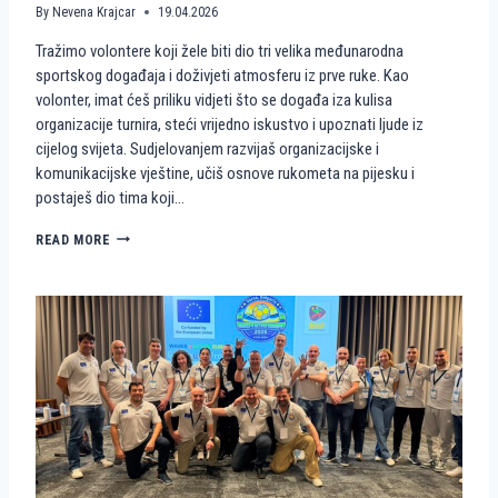
By
Nevena Krajcar
19.04.2026
Tražimo volontere koji žele biti dio tri velika međunarodna
sportskog događaja i doživjeti atmosferu iz prve ruke. Kao
volonter, imat ćeš priliku vidjeti što se događa iza kulisa
organizacije turnira, steći vrijedno iskustvo i upoznati ljude iz
cijelog svijeta. Sudjelovanjem razvijaš organizacijske i
komunikacijske vještine, učiš osnove rukometa na pijesku i
postaješ dio tima koji…
P
READ MORE
O
S
T
A
N
I
D
I
O
P
R
V
E