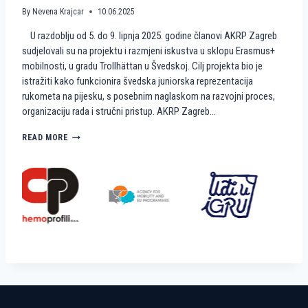
A
M
By
Nevena Krajcar
10.06.2025
A
I
U razdoblju od 5. do 9. lipnja 2025. godine članovi AKRP Zagreb
T
N
E
I
sudjelovali su na projektu i razmjeni iskustva u sklopu Erasmus+
A
R
mobilnosti, u gradu Trollhättan u Švedskoj. Cilj projekta bio je
K
U
istražiti kako funkcionira švedska juniorska reprezentacija
R
K
rukometa na pijesku, s posebnim naglaskom na razvojni proces,
P
O
organizaciju rada i stručni pristup. AKRP Zagreb…
Z
M
A
E
G
T
K
READ MORE
R
N
A
E
A
K
B
P
O
I
Š
J
V
E
E
S
Đ
K
A
U
N
?
I
R
A
D