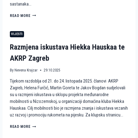
sastanaka…
R
O
H
READ MORE
Z
U
P
M
R
A
O
VIJESTI
N
J
I
E
Razmjena iskustava Hiekka Hauskaa te
T
K
A
T
AKRP Zagreb
R
W
N
A
E
By
Nevena Krajcar
29.10.2025
V
A
E
Tijekom razdoblja od 21. do 24. listopada 2025. članovi AKRP
K
S
C
Zagreb, Helena Furčić, Martin Goreta te Jakov Bogdan sudjelovali
4
I
A
su u razmjeni iskustava u sklopu projekta međunarodne
J
C
mobilnosti u Nizozemskoj, u organizaciji domaćina kluba Hiekka
E
T
Hauskaa. Cilj mobilnosti bio je razmjena znanja i iskustava vezanih
I
I
uz razvoj i promociju rukometa na pijesku. Za klupsku stranicu…
R
V
U
E
K
R
READ MORE
E
O
A
U
M
Z