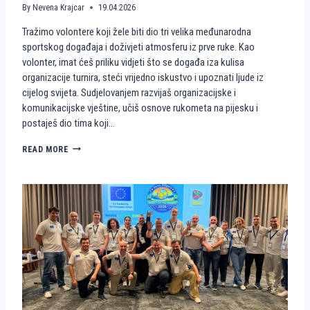
By
Nevena Krajcar
19.04.2026
Tražimo volontere koji žele biti dio tri velika međunarodna
sportskog događaja i doživjeti atmosferu iz prve ruke. Kao
volonter, imat ćeš priliku vidjeti što se događa iza kulisa
organizacije turnira, steći vrijedno iskustvo i upoznati ljude iz
cijelog svijeta. Sudjelovanjem razvijaš organizacijske i
komunikacijske vještine, učiš osnove rukometa na pijesku i
postaješ dio tima koji…
P
READ MORE
O
S
T
A
N
I
D
I
O
P
R
V
E