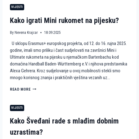
R
E
M
O
VIJESTI
T
J
P
N
E
E
Kako igrati Mini rukomet na pijesku?
A
N
P
A
I
I
By
Nevena Krajcar
18.09.2025
J
S
U sklopu Erasmus+ europskog projekta, od 12. do 16. rujna 2025.
E
K
S
U
godine, imali smo priliku i čast sudjelovati na završnici Mini i
K
S
Ultimate rukometa na pijesku u njemačkom Bartenbachu kod
U
T
domaćina Handball Baden-Württemberg e.V. i njihova predstavnika
A
Alexa Gehrera. Kroz sudjelovanje u ovoj mobilnosti stekli smo
V
mnogo korisnog znanja i praktičnih vještina vezanih uz…
A
H
I
K
READ MORE
E
A
K
K
K
O
VIJESTI
A
I
H
G
Kako Šveđani rade s mlađim dobnim
A
R
U
A
uzrastima?
S
T
K
I