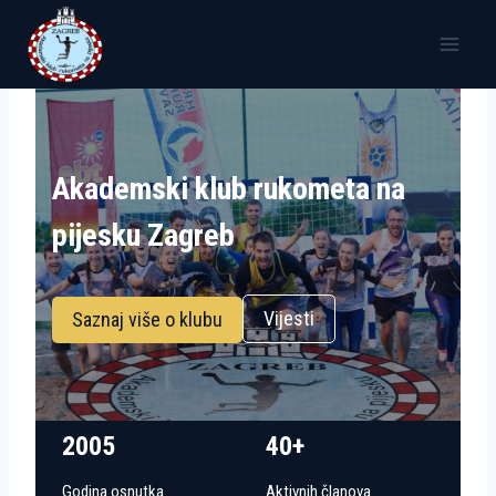
Skip
to
content
Akademski klub rukometa na
pijesku Zagreb
Vijesti
Saznaj više o klubu
2005
40+
Godina osnutka
Aktivnih članova