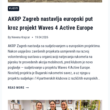
N
VIJESTI
S
T
AKRP Zagreb nastavlja europski put
V
A
kroz projekt Waves 4 Active Europe
N
A
P
By
Nevena Krajcar
19.04.2026
I
J
AKRP Zagreb nastavlja sa sudjelovanjem u europskim projektima.
E
Nakon uspješno završenih projekata usmjerenih na razvoj
S
volonterskog sustava u organizaciji natjecanja rukometa na
K
U
pijesku te provedenih akcija mobilnosti, pred klubom je novo
K
poglavlje — sudjelovanje u projektu Waves 4 Active Europe.
A
Nositelj projekta je Bugarski rukometni savez, a uz njega u
O
projektu sudjeluje i 14 partnerskih klubova iz različitih europskih…
V
O
A
READ MORE
L
K
O
R
N
P
T
Z
E
A