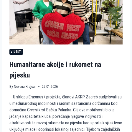
R
G
R
E
B
N
A
S
T
A
VIJESTI
V
L
Humanitarne akcije i rukomet na
J
A
pijesku
E
U
R
By
Nevena Krajcar
25.01.2026
O
P
U sklopu Erasmus+ projekta, članovi AKRP Zagreb sudjelovali su
S
u međunarodnoj mobilnosti i radnim sastancima održanima kod
K
domaćina Crveni krst Bačka Palanka. Cilj ove mobilnosti bio je
I
P
jačanje kapaciteta kluba, povećanje njegove vidljivosti i
U
atraktivnosti te razvoj rukometa na pijesku kao sporta koji aktivno
T
uključuje mlade i doprinosi lokalnoj zajednici. Tijekom zajedničkih
K