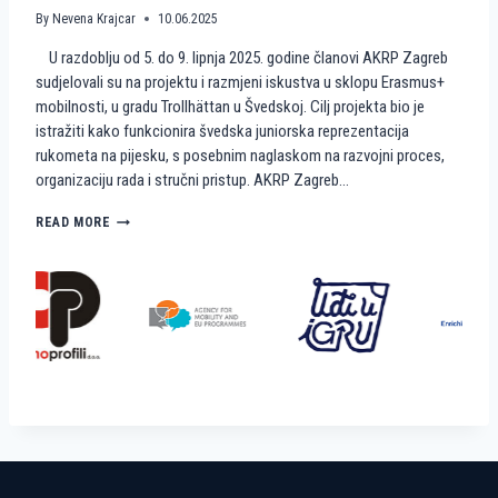
A
M
By
Nevena Krajcar
10.06.2025
A
I
U razdoblju od 5. do 9. lipnja 2025. godine članovi AKRP Zagreb
T
N
E
I
sudjelovali su na projektu i razmjeni iskustva u sklopu Erasmus+
A
R
mobilnosti, u gradu Trollhättan u Švedskoj. Cilj projekta bio je
K
U
istražiti kako funkcionira švedska juniorska reprezentacija
R
K
rukometa na pijesku, s posebnim naglaskom na razvojni proces,
P
O
organizaciju rada i stručni pristup. AKRP Zagreb…
Z
M
A
E
G
T
K
READ MORE
R
N
A
E
A
K
B
P
O
I
Š
J
V
E
E
S
Đ
K
A
U
N
?
I
R
A
D