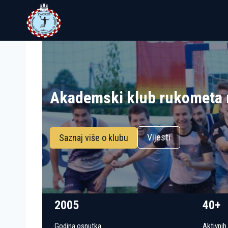
Skip
to
content
Akademski klub rukometa 
Vijesti
Saznaj više o klubu
2005
40+
Godina osnutka
Aktivnih