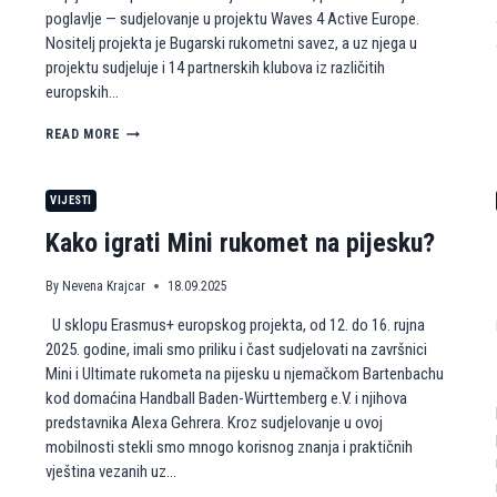
poglavlje — sudjelovanje u projektu Waves 4 Active Europe.
Nositelj projekta je Bugarski rukometni savez, a uz njega u
projektu sudjeluje i 14 partnerskih klubova iz različitih
europskih…
A
READ MORE
K
R
P
VIJESTI
Z
A
Kako igrati Mini rukomet na pijesku?
G
R
By
Nevena Krajcar
18.09.2025
E
B
U sklopu Erasmus+ europskog projekta, od 12. do 16. rujna
N
2025. godine, imali smo priliku i čast sudjelovati na završnici
A
S
Mini i Ultimate rukometa na pijesku u njemačkom Bartenbachu
T
kod domaćina Handball Baden-Württemberg e.V. i njihova
A
predstavnika Alexa Gehrera. Kroz sudjelovanje u ovoj
V
mobilnosti stekli smo mnogo korisnog znanja i praktičnih
L
vještina vezanih uz…
J
A