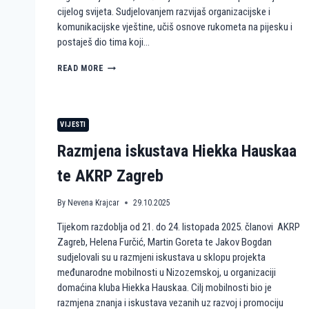
cijelog svijeta. Sudjelovanjem razvijaš organizacijske i
komunikacijske vještine, učiš osnove rukometa na pijesku i
postaješ dio tima koji…
P
READ MORE
O
S
T
A
VIJESTI
N
I
Razmjena iskustava Hiekka Hauskaa
D
I
te AKRP Zagreb
O
P
By
Nevena Krajcar
29.10.2025
R
V
Tijekom razdoblja od 21. do 24. listopada 2025. članovi AKRP
E
N
Zagreb, Helena Furčić, Martin Goreta te Jakov Bogdan
S
sudjelovali su u razmjeni iskustava u sklopu projekta
T
međunarodne mobilnosti u Nizozemskoj, u organizaciji
V
domaćina kluba Hiekka Hauskaa. Cilj mobilnosti bio je
A
razmjena znanja i iskustava vezanih uz razvoj i promociju
N