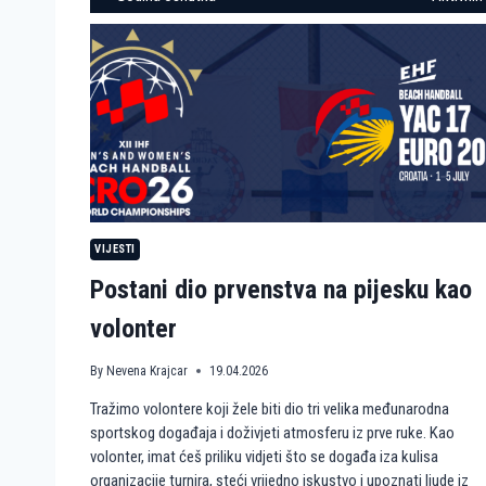
VIJESTI
Postani dio prvenstva na pijesku kao
volonter
By
Nevena Krajcar
19.04.2026
Tražimo volontere koji žele biti dio tri velika međunarodna
sportskog događaja i doživjeti atmosferu iz prve ruke. Kao
volonter, imat ćeš priliku vidjeti što se događa iza kulisa
organizacije turnira, steći vrijedno iskustvo i upoznati ljude iz