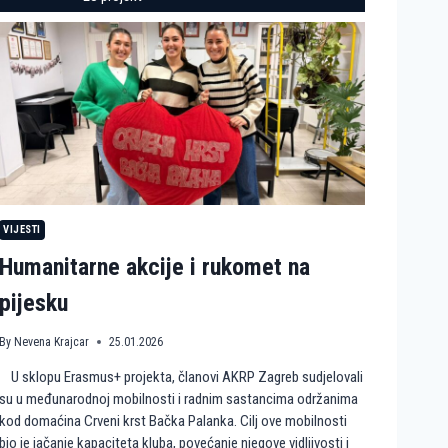
VIJESTI
Humanitarne akcije i rukomet na
pijesku
By
Nevena Krajcar
25.01.2026
U sklopu Erasmus+ projekta, članovi AKRP Zagreb sudjelovali
su u međunarodnoj mobilnosti i radnim sastancima održanima
kod domaćina Crveni krst Bačka Palanka. Cilj ove mobilnosti
bio je jačanje kapaciteta kluba, povećanje njegove vidljivosti i