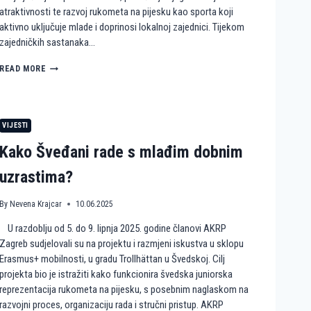
atraktivnosti te razvoj rukometa na pijesku kao sporta koji
aktivno uključuje mlade i doprinosi lokalnoj zajednici. Tijekom
zajedničkih sastanaka…
H
READ MORE
U
M
A
N
VIJESTI
I
T
Kako Šveđani rade s mlađim dobnim
A
R
uzrastima?
N
E
By
Nevena Krajcar
10.06.2025
A
K
U razdoblju od 5. do 9. lipnja 2025. godine članovi AKRP
C
I
Zagreb sudjelovali su na projektu i razmjeni iskustva u sklopu
J
Erasmus+ mobilnosti, u gradu Trollhättan u Švedskoj. Cilj
E
projekta bio je istražiti kako funkcionira švedska juniorska
I
reprezentacija rukometa na pijesku, s posebnim naglaskom na
R
razvojni proces, organizaciju rada i stručni pristup. AKRP
U