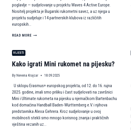
poglavlje — sudjelovanje u projektu Waves 4 Active Europe.
Nositelj projekta je Bugarski rukometni savez, a uz njega u
projektu sudjeluje i 14 partnerskih klubova iz različitih
europskih…
A
READ MORE
K
R
P
VIJESTI
Z
A
Kako igrati Mini rukomet na pijesku?
G
R
By
Nevena Krajcar
18.09.2025
E
B
U sklopu Erasmus+ europskog projekta, od 12. do 16. rujna
N
2025. godine, imali smo priliku i čast sudjelovati na završnici
A
S
Mini i Ultimate rukometa na pijesku u njemačkom Bartenbachu
T
kod domaćina Handball Baden-Württemberg e.V. i njihova
A
predstavnika Alexa Gehrera. Kroz sudjelovanje u ovoj
V
mobilnosti stekli smo mnogo korisnog znanja i praktičnih
L
vještina vezanih uz…
J
A