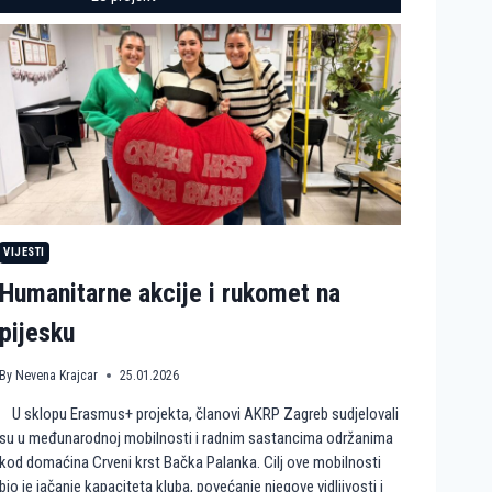
VIJESTI
Humanitarne akcije i rukomet na
pijesku
By
Nevena Krajcar
25.01.2026
U sklopu Erasmus+ projekta, članovi AKRP Zagreb sudjelovali
su u međunarodnoj mobilnosti i radnim sastancima održanima
kod domaćina Crveni krst Bačka Palanka. Cilj ove mobilnosti
bio je jačanje kapaciteta kluba, povećanje njegove vidljivosti i