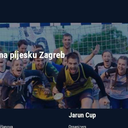
na pijesku Zagreb
Jarun Cup
 članova
Organizers