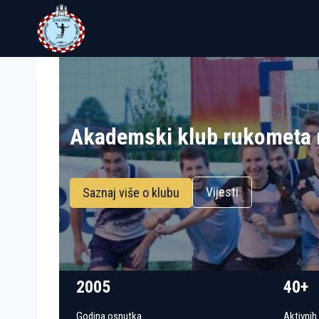
Skip
to
content
Akademski klub rukometa 
Vijesti
Saznaj više o klubu
2005
40+
Godina osnutka
Aktivnih