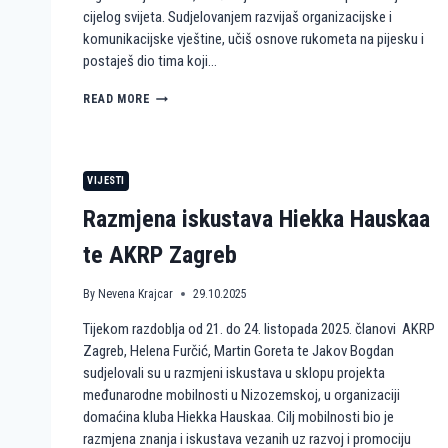
cijelog svijeta. Sudjelovanjem razvijaš organizacijske i
komunikacijske vještine, učiš osnove rukometa na pijesku i
postaješ dio tima koji…
P
READ MORE
O
S
T
A
VIJESTI
N
I
Razmjena iskustava Hiekka Hauskaa
D
I
te AKRP Zagreb
O
P
By
Nevena Krajcar
29.10.2025
R
V
Tijekom razdoblja od 21. do 24. listopada 2025. članovi AKRP
E
N
Zagreb, Helena Furčić, Martin Goreta te Jakov Bogdan
S
sudjelovali su u razmjeni iskustava u sklopu projekta
T
međunarodne mobilnosti u Nizozemskoj, u organizaciji
V
domaćina kluba Hiekka Hauskaa. Cilj mobilnosti bio je
A
razmjena znanja i iskustava vezanih uz razvoj i promociju
N