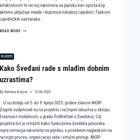
atraktivnosti te razvoj rukometa na pijesku kao sporta koji
aktivno uključuje mlade i doprinosi lokalnoj zajednici. Tijekom
zajedničkih sastanaka…
H
READ MORE
U
M
A
N
VIJESTI
I
T
Kako Šveđani rade s mlađim dobnim
A
R
uzrastima?
N
E
By
Nevena Krajcar
10.06.2025
A
K
U razdoblju od 5. do 9. lipnja 2025. godine članovi AKRP
C
I
Zagreb sudjelovali su na projektu i razmjeni iskustva u sklopu
J
Erasmus+ mobilnosti, u gradu Trollhättan u Švedskoj. Cilj
E
projekta bio je istražiti kako funkcionira švedska juniorska
I
reprezentacija rukometa na pijesku, s posebnim naglaskom na
R
razvojni proces, organizaciju rada i stručni pristup. AKRP
U