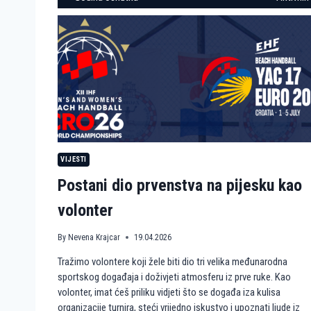
VIJESTI
Postani dio prvenstva na pijesku kao
volonter
By
Nevena Krajcar
19.04.2026
Tražimo volontere koji žele biti dio tri velika međunarodna
sportskog događaja i doživjeti atmosferu iz prve ruke. Kao
volonter, imat ćeš priliku vidjeti što se događa iza kulisa
organizacije turnira, steći vrijedno iskustvo i upoznati ljude iz