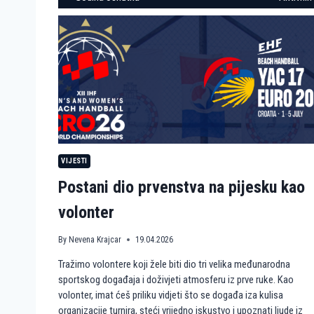
VIJESTI
Postani dio prvenstva na pijesku kao
volonter
By
Nevena Krajcar
19.04.2026
Tražimo volontere koji žele biti dio tri velika međunarodna
sportskog događaja i doživjeti atmosferu iz prve ruke. Kao
volonter, imat ćeš priliku vidjeti što se događa iza kulisa
organizacije turnira, steći vrijedno iskustvo i upoznati ljude iz