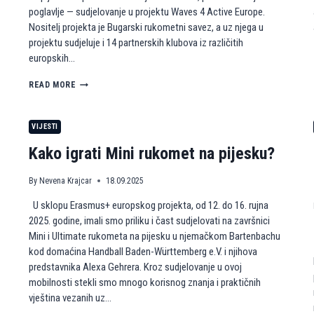
poglavlje — sudjelovanje u projektu Waves 4 Active Europe.
Nositelj projekta je Bugarski rukometni savez, a uz njega u
projektu sudjeluje i 14 partnerskih klubova iz različitih
europskih…
A
READ MORE
K
R
P
VIJESTI
Z
A
Kako igrati Mini rukomet na pijesku?
G
R
By
Nevena Krajcar
18.09.2025
E
B
U sklopu Erasmus+ europskog projekta, od 12. do 16. rujna
N
2025. godine, imali smo priliku i čast sudjelovati na završnici
A
S
Mini i Ultimate rukometa na pijesku u njemačkom Bartenbachu
T
kod domaćina Handball Baden-Württemberg e.V. i njihova
A
predstavnika Alexa Gehrera. Kroz sudjelovanje u ovoj
V
mobilnosti stekli smo mnogo korisnog znanja i praktičnih
L
vještina vezanih uz…
J
A