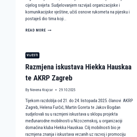
cijelog svijeta. Sudjelovanjem razvijaš organizacijske i
komunikacijske vještine, učiš osnove rukometa na pijesku i
postaješ dio tima koji…
P
READ MORE
O
S
T
A
VIJESTI
N
I
Razmjena iskustava Hiekka Hauskaa
D
I
te AKRP Zagreb
O
P
By
Nevena Krajcar
29.10.2025
R
V
Tijekom razdoblja od 21. do 24. listopada 2025. članovi AKRP
E
N
Zagreb, Helena Furčić, Martin Goreta te Jakov Bogdan
S
sudjelovali su u razmjeni iskustava u sklopu projekta
T
međunarodne mobilnosti u Nizozemskoj, u organizaciji
V
domaćina kluba Hiekka Hauskaa. Cilj mobilnosti bio je
A
razmjena znanja i iskustava vezanih uz razvoj i promociju
N