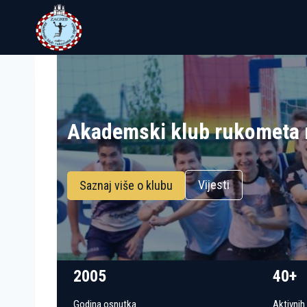
Skip
to
content
Akademski klub rukometa 
Vijesti
Saznaj više o klubu
2005
40+
Godina osnutka
Aktivnih