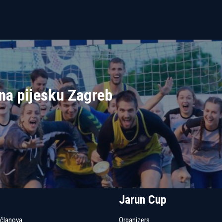
na pijesku Zagreb
Jarun Cup
 članova
Organizers