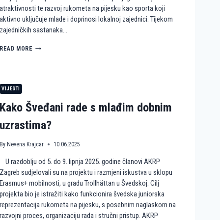
atraktivnosti te razvoj rukometa na pijesku kao sporta koji
aktivno uključuje mlade i doprinosi lokalnoj zajednici. Tijekom
zajedničkih sastanaka…
H
READ MORE
U
M
A
N
VIJESTI
I
T
Kako Šveđani rade s mlađim dobnim
A
R
uzrastima?
N
E
By
Nevena Krajcar
10.06.2025
A
K
U razdoblju od 5. do 9. lipnja 2025. godine članovi AKRP
C
I
Zagreb sudjelovali su na projektu i razmjeni iskustva u sklopu
J
Erasmus+ mobilnosti, u gradu Trollhättan u Švedskoj. Cilj
E
projekta bio je istražiti kako funkcionira švedska juniorska
I
reprezentacija rukometa na pijesku, s posebnim naglaskom na
R
razvojni proces, organizaciju rada i stručni pristup. AKRP
U