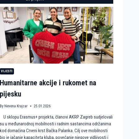
VIJESTI
Humanitarne akcije i rukomet na
pijesku
By
Nevena Krajcar
25.01.2026
U sklopu Erasmus+ projekta, članovi AKRP Zagreb sudjelovali
su u međunarodnoj mobilnosti i radnim sastancima održanima
kod domaćina Crveni krst Bačka Palanka. Cilj ove mobilnosti
bio je jačanje kapaciteta kluba, povećanje njegove vidljivosti i