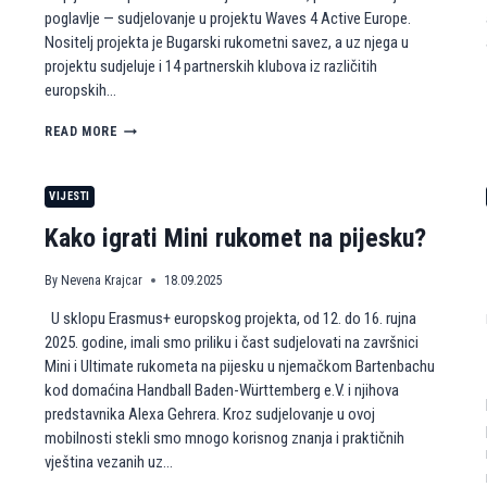
poglavlje — sudjelovanje u projektu Waves 4 Active Europe.
Nositelj projekta je Bugarski rukometni savez, a uz njega u
projektu sudjeluje i 14 partnerskih klubova iz različitih
europskih…
A
READ MORE
K
R
P
VIJESTI
Z
A
Kako igrati Mini rukomet na pijesku?
G
R
By
Nevena Krajcar
18.09.2025
E
B
U sklopu Erasmus+ europskog projekta, od 12. do 16. rujna
N
2025. godine, imali smo priliku i čast sudjelovati na završnici
A
S
Mini i Ultimate rukometa na pijesku u njemačkom Bartenbachu
T
kod domaćina Handball Baden-Württemberg e.V. i njihova
A
predstavnika Alexa Gehrera. Kroz sudjelovanje u ovoj
V
mobilnosti stekli smo mnogo korisnog znanja i praktičnih
L
vještina vezanih uz…
J
A