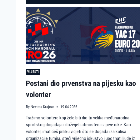
VIJESTI
Postani dio prvenstva na pijesku kao
volonter
By
Nevena Krajcar
19.04.2026
Tražimo volontere koji žele biti dio tri velika međunarodna
sportskog događaja i doživjeti atmosferu iz prve ruke. Kao
volonter, imat ćeš priliku vidjeti što se događa iza kulisa
organizacije turnira, steći vrijedno iskustvo i upoznati ljude iz