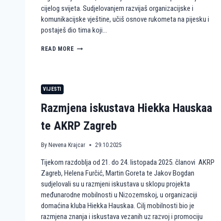
cijelog svijeta. Sudjelovanjem razvijaš organizacijske i
komunikacijske vještine, učiš osnove rukometa na pijesku i
postaješ dio tima koji…
P
READ MORE
O
S
T
A
VIJESTI
N
I
Razmjena iskustava Hiekka Hauskaa
D
I
te AKRP Zagreb
O
P
By
Nevena Krajcar
29.10.2025
R
V
Tijekom razdoblja od 21. do 24. listopada 2025. članovi AKRP
E
N
Zagreb, Helena Furčić, Martin Goreta te Jakov Bogdan
S
sudjelovali su u razmjeni iskustava u sklopu projekta
T
međunarodne mobilnosti u Nizozemskoj, u organizaciji
V
domaćina kluba Hiekka Hauskaa. Cilj mobilnosti bio je
A
razmjena znanja i iskustava vezanih uz razvoj i promociju
N