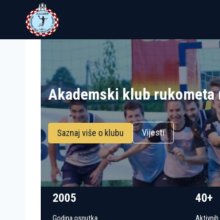
Skip
to
content
Akademski klub rukometa 
Vijesti
Saznaj više o klubu
2005
40+
Godina osnutka
Aktivnih