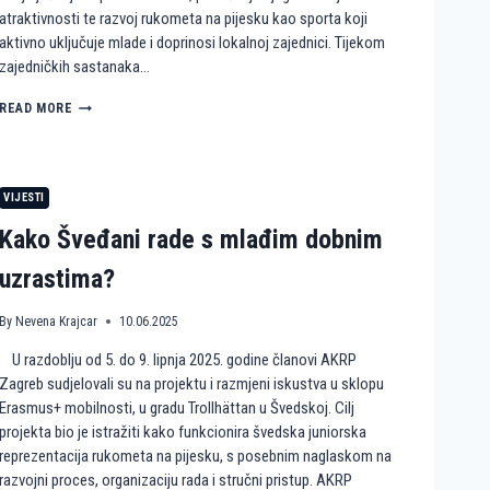
atraktivnosti te razvoj rukometa na pijesku kao sporta koji
aktivno uključuje mlade i doprinosi lokalnoj zajednici. Tijekom
zajedničkih sastanaka…
H
READ MORE
U
M
A
N
VIJESTI
I
T
Kako Šveđani rade s mlađim dobnim
A
R
uzrastima?
N
E
By
Nevena Krajcar
10.06.2025
A
K
U razdoblju od 5. do 9. lipnja 2025. godine članovi AKRP
C
I
Zagreb sudjelovali su na projektu i razmjeni iskustva u sklopu
J
Erasmus+ mobilnosti, u gradu Trollhättan u Švedskoj. Cilj
E
projekta bio je istražiti kako funkcionira švedska juniorska
I
reprezentacija rukometa na pijesku, s posebnim naglaskom na
R
razvojni proces, organizaciju rada i stručni pristup. AKRP
U