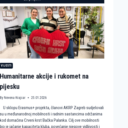
VIJESTI
Humanitarne akcije i rukomet na
pijesku
By
Nevena Krajcar
25.01.2026
U sklopu Erasmus+ projekta, članovi AKRP Zagreb sudjelovali
su u međunarodnoj mobilnosti i radnim sastancima održanima
kod domaćina Crveni krst Bačka Palanka. Cilj ove mobilnosti
bio je jačanje kapaciteta kluba, povećanje njegove vidljivosti i