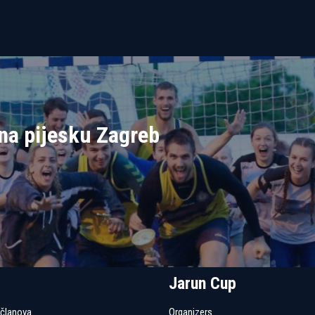
na pijesku Zagreb
Jarun Cup
 članova
Organizers