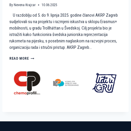
A
M
By
Nevena Krajcar
10.06.2025
A
I
U razdoblju od 5. do 9. lipnja 2025. godine članovi AKRP Zagreb
T
N
E
I
sudjelovali su na projektu i razmjeni iskustva u sklopu Erasmus+
A
R
mobilnosti, u gradu Trollhättan u Švedskoj. Cilj projekta bio je
K
U
istražiti kako funkcionira švedska juniorska reprezentacija
R
K
rukometa na pijesku, s posebnim naglaskom na razvojni proces,
P
O
organizaciju rada i stručni pristup. AKRP Zagreb…
Z
M
A
E
G
T
K
READ MORE
R
N
A
E
A
K
B
P
O
I
Š
J
V
E
E
S
Đ
K
A
U
N
?
I
R
A
D