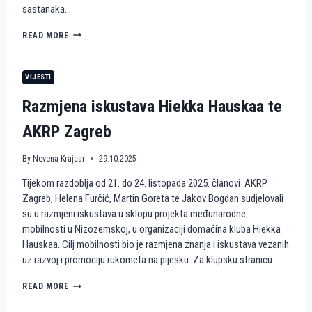
sastanaka…
R
O
H
READ MORE
Z
U
P
M
R
A
O
VIJESTI
N
J
I
E
Razmjena iskustava Hiekka Hauskaa te
T
K
A
T
AKRP Zagreb
R
W
N
A
E
By
Nevena Krajcar
29.10.2025
V
A
E
Tijekom razdoblja od 21. do 24. listopada 2025. članovi AKRP
K
S
C
Zagreb, Helena Furčić, Martin Goreta te Jakov Bogdan sudjelovali
4
I
A
su u razmjeni iskustava u sklopu projekta međunarodne
J
C
mobilnosti u Nizozemskoj, u organizaciji domaćina kluba Hiekka
E
T
Hauskaa. Cilj mobilnosti bio je razmjena znanja i iskustava vezanih
I
I
uz razvoj i promociju rukometa na pijesku. Za klupsku stranicu…
R
V
U
E
K
R
READ MORE
E
O
A
U
M
Z