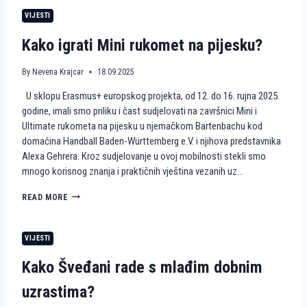
R
E
M
O
VIJESTI
T
J
P
N
E
E
Kako igrati Mini rukomet na pijesku?
A
N
P
A
I
I
By
Nevena Krajcar
18.09.2025
J
S
U sklopu Erasmus+ europskog projekta, od 12. do 16. rujna 2025.
E
K
S
U
godine, imali smo priliku i čast sudjelovati na završnici Mini i
K
S
Ultimate rukometa na pijesku u njemačkom Bartenbachu kod
U
T
domaćina Handball Baden-Württemberg e.V. i njihova predstavnika
A
Alexa Gehrera. Kroz sudjelovanje u ovoj mobilnosti stekli smo
V
mnogo korisnog znanja i praktičnih vještina vezanih uz…
A
H
I
K
READ MORE
E
A
K
K
K
O
VIJESTI
A
I
H
G
Kako Šveđani rade s mlađim dobnim
A
R
U
A
uzrastima?
S
T
K
I