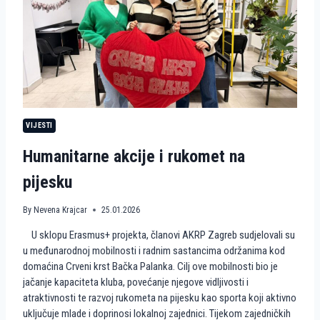
R
G
R
E
B
N
A
S
T
A
VIJESTI
V
L
Humanitarne akcije i rukomet na
J
A
pijesku
E
U
R
By
Nevena Krajcar
25.01.2026
O
P
U sklopu Erasmus+ projekta, članovi AKRP Zagreb sudjelovali su
S
u međunarodnoj mobilnosti i radnim sastancima održanima kod
K
domaćina Crveni krst Bačka Palanka. Cilj ove mobilnosti bio je
I
P
jačanje kapaciteta kluba, povećanje njegove vidljivosti i
U
atraktivnosti te razvoj rukometa na pijesku kao sporta koji aktivno
T
uključuje mlade i doprinosi lokalnoj zajednici. Tijekom zajedničkih
K