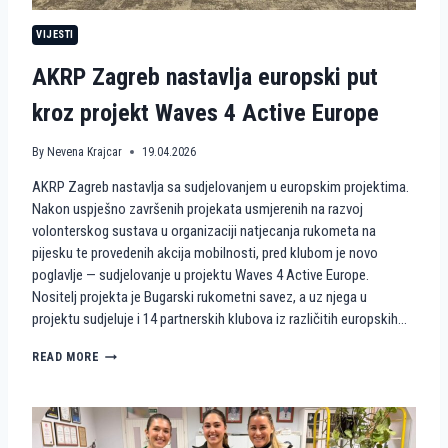
N
VIJESTI
S
T
AKRP Zagreb nastavlja europski put
V
A
kroz projekt Waves 4 Active Europe
N
A
P
By
Nevena Krajcar
19.04.2026
I
J
AKRP Zagreb nastavlja sa sudjelovanjem u europskim projektima.
E
Nakon uspješno završenih projekata usmjerenih na razvoj
S
volonterskog sustava u organizaciji natjecanja rukometa na
K
U
pijesku te provedenih akcija mobilnosti, pred klubom je novo
K
poglavlje — sudjelovanje u projektu Waves 4 Active Europe.
A
Nositelj projekta je Bugarski rukometni savez, a uz njega u
O
projektu sudjeluje i 14 partnerskih klubova iz različitih europskih…
V
O
A
READ MORE
L
K
O
R
N
P
T
Z
E
A