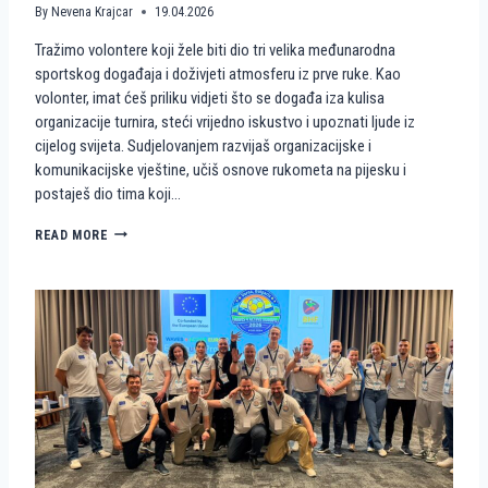
By
Nevena Krajcar
19.04.2026
Tražimo volontere koji žele biti dio tri velika međunarodna
sportskog događaja i doživjeti atmosferu iz prve ruke. Kao
volonter, imat ćeš priliku vidjeti što se događa iza kulisa
organizacije turnira, steći vrijedno iskustvo i upoznati ljude iz
cijelog svijeta. Sudjelovanjem razvijaš organizacijske i
komunikacijske vještine, učiš osnove rukometa na pijesku i
postaješ dio tima koji…
P
READ MORE
O
S
T
A
N
I
D
I
O
P
R
V
E