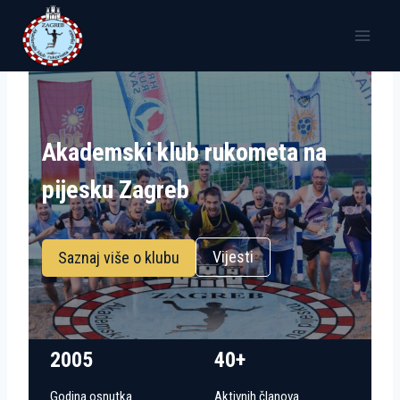
Skip
to
content
Akademski klub rukometa na
pijesku Zagreb
Vijesti
Saznaj više o klubu
2005
40+
Godina osnutka
Aktivnih članova